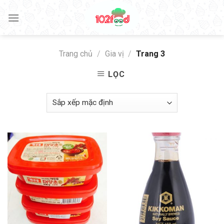
Skip
to
content
Trang chủ
/
Gia vị
/
Trang 3
LỌC