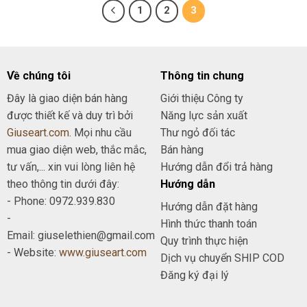
1
2
3
Về chúng tôi
Thông tin chung
Đây là giao diện bán hàng
Giới thiệu Công ty
được thiết kế và duy trì bởi
Năng lực sản xuất
Giuseart.com
. Mọi nhu cầu
Thư ngỏ đối tác
mua giao diện web, thắc mắc,
Bán hàng
tư vấn,... xin vui lòng liên hệ
Hướng dẫn đổi trả hàng
theo thông tin dưới đây:
Hướng dẫn
- Phone: 0972.939.830
Hướng dẫn đặt hàng
-
Hình thức thanh toán
Email: giuselethien@gmail.com
Quy trình thực hiện
- Website:
www.giuseart.com
Dịch vụ chuyển SHIP COD
Đăng ký đại lý