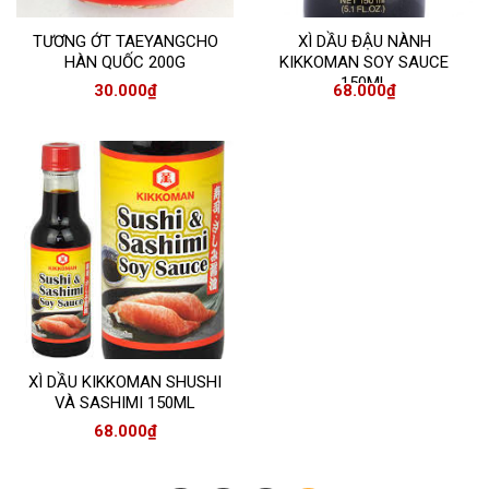
TƯƠNG ỚT TAEYANGCHO
XÌ DẦU ĐẬU NÀNH
HÀN QUỐC 200G
KIKKOMAN SOY SAUCE
150ML
30.000
₫
68.000
₫
XÌ DẦU KIKKOMAN SHUSHI
VÀ SASHIMI 150ML
68.000
₫