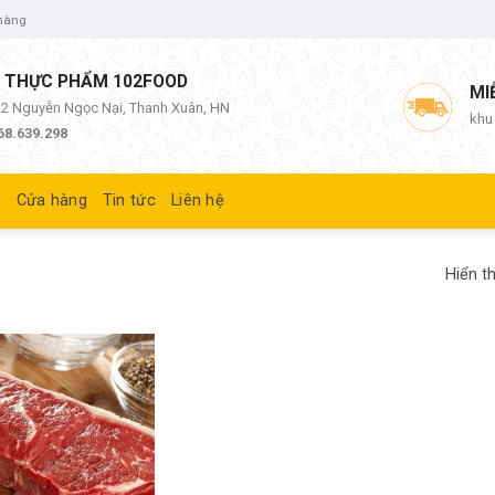
 hàng
 THỰC PHẨM 102FOOD
MI
/12 Nguyễn Ngọc Nại, Thanh Xuân, HN
khu
68.639.298
ủ
Cửa hàng
Tin tức
Liên hệ
Hiển th