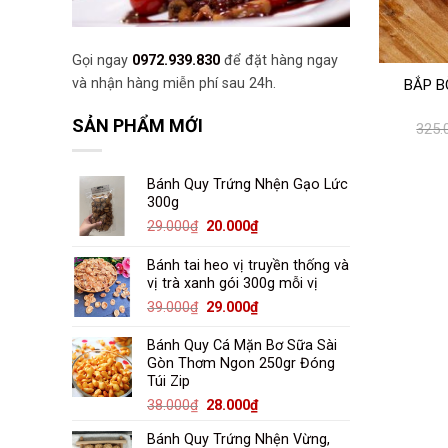
Gọi ngay
0972.939.830
để đặt hàng ngay
và nhận hàng miễn phí sau 24h.
BẮP B
SẢN PHẨM MỚI
325.
Bánh Quy Trứng Nhện Gạo Lức
300g
Giá
Giá
29.000
₫
20.000
₫
gốc
hiện
là:
tại
Bánh tai heo vị truyền thống và
29.000₫.
là:
vị trà xanh gói 300g mỗi vị
20.000₫.
Giá
Giá
39.000
₫
29.000
₫
gốc
hiện
là:
tại
Bánh Quy Cá Mặn Bơ Sữa Sài
Gòn Thơm Ngon 250gr Đóng
39.000₫.
là:
Túi Zip
29.000₫.
Giá
Giá
38.000
₫
28.000
₫
gốc
hiện
Bánh Quy Trứng Nhện Vừng,
là:
tại