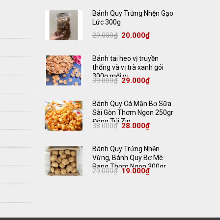
Bánh Quy Trứng Nhện Gạo
Lức 300g
Giá
Giá
29.000
₫
20.000
₫
gốc
hiện
là:
tại
29.000₫.
là:
20.000₫.
Bánh tai heo vị truyền
thống và vị trà xanh gói
300g mỗi vị
Giá
Giá
39.000
₫
29.000
₫
gốc
hiện
là:
tại
39.000₫.
là:
29.000₫.
Bánh Quy Cá Mặn Bơ Sữa
Sài Gòn Thơm Ngon 250gr
Đóng Túi Zip
Giá
Giá
38.000
₫
28.000
₫
gốc
hiện
là:
tại
38.000₫.
là:
28.000₫.
Bánh Quy Trứng Nhện
Vừng, Bánh Quy Bơ Mè
Rang Thơm Ngon 300gr
Giá
Giá
29.000
₫
19.000
₫
gốc
hiện
là:
tại
29.000₫.
là:
19.000₫.