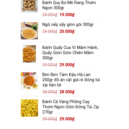
Bánh Quy Bơ Mè Rang Thơm
38.000₫.
là:
Ngon 300gr
28.000₫.
Giá
Giá
29.000
₫
19.000
₫
gốc
hiện
Ngô nếp sấy giòn gói 300gr
là:
tại
29.000₫.
là:
Giá
Giá
29.000
₫
20.000
₫
19.000₫.
gốc
hiện
là:
tại
Bánh Quẩy Cua Vị Mắm Hành,
29.000₫.
là:
Quẩy Giòn Giòn Chiên Mắm
20.000₫.
300gr
Giá
Giá
39.000
₫
29.000
₫
gốc
hiện
Bim Bim Tăm Đậu Hà Lan
là:
tại
250gr đồ ăn vặt giá rẻ đóng túi
39.000₫.
là:
zip tiện lợi
29.000₫.
Giá
Giá
38.000
₫
28.000
₫
gốc
hiện
Bánh Cá Vàng Phồng Cay
là:
tại
Thơm Ngon Giòn Đóng Túi Zip
38.000₫.
là:
270gr
28.000₫.
Giá
Giá
39.000
₫
29.000
₫
gốc
hiện