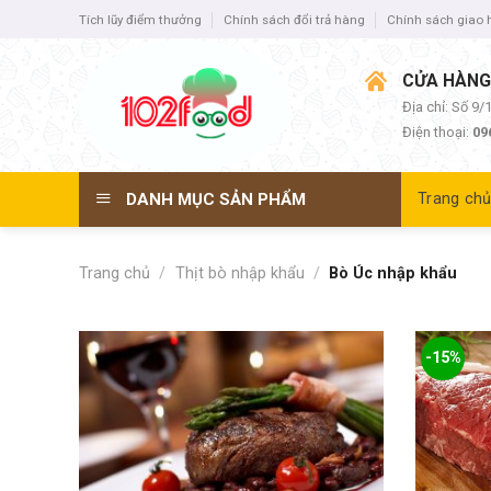
Skip
Tích lũy điểm thưởng
Chính sách đổi trả hàng
Chính sách giao
to
content
CỬA HÀNG
Địa chỉ: Số 9
Điện thoại:
09
DANH MỤC SẢN PHẨM
Trang ch
Trang chủ
/
Thịt bò nhập khẩu
/
Bò Úc nhập khẩu
-15%