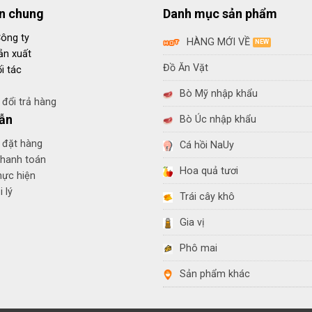
in chung
Danh mục sản phẩm
Công ty
HÀNG MỚI VỀ
ản xuất
Đồ Ăn Vặt
i tác
Bò Mỹ nhập khẩu
đổi trả hàng
ẫn
Bò Úc nhập khẩu
 đặt hàng
Cá hồi NaUy
thanh toán
Hoa quả tươi
hực hiện
 lý
Trái cây khô
Gia vị
Phô mai
Sản phẩm khác