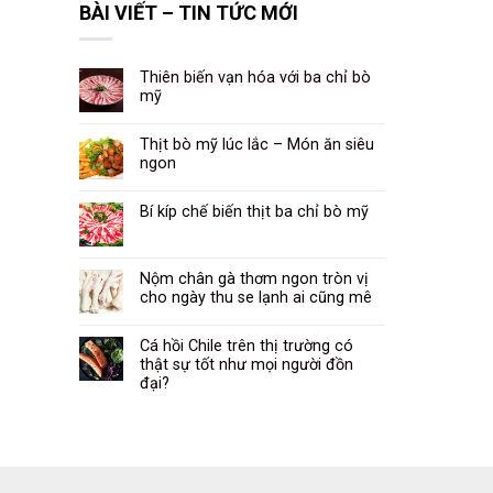
là:
tại
BÀI VIẾT – TIN TỨC MỚI
39.000₫.
là:
29.000₫.
Thiên biến vạn hóa với ba chỉ bò
mỹ
Thịt bò mỹ lúc lắc – Món ăn siêu
ngon
Bí kíp chế biến thịt ba chỉ bò mỹ
Nộm chân gà thơm ngon tròn vị
cho ngày thu se lạnh ai cũng mê
Cá hồi Chile trên thị trường có
thật sự tốt như mọi người đồn
đại?