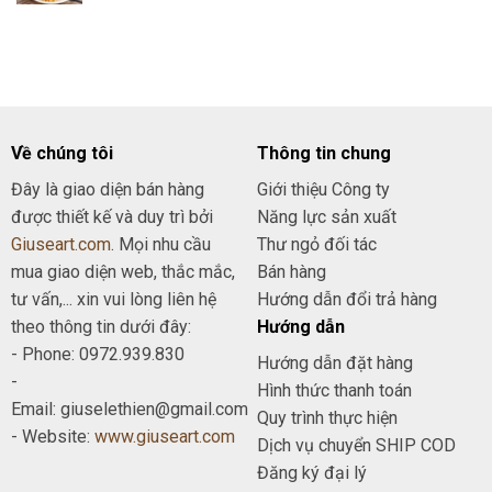
19.000₫.
là:
tại
29.000₫.
là:
20.000₫.
Về chúng tôi
Thông tin chung
Đây là giao diện bán hàng
Giới thiệu Công ty
được thiết kế và duy trì bởi
Năng lực sản xuất
Giuseart.com
. Mọi nhu cầu
Thư ngỏ đối tác
mua giao diện web, thắc mắc,
Bán hàng
tư vấn,... xin vui lòng liên hệ
Hướng dẫn đổi trả hàng
theo thông tin dưới đây:
Hướng dẫn
- Phone: 0972.939.830
Hướng dẫn đặt hàng
-
Hình thức thanh toán
Email: giuselethien@gmail.com
Quy trình thực hiện
- Website:
www.giuseart.com
Dịch vụ chuyển SHIP COD
Đăng ký đại lý