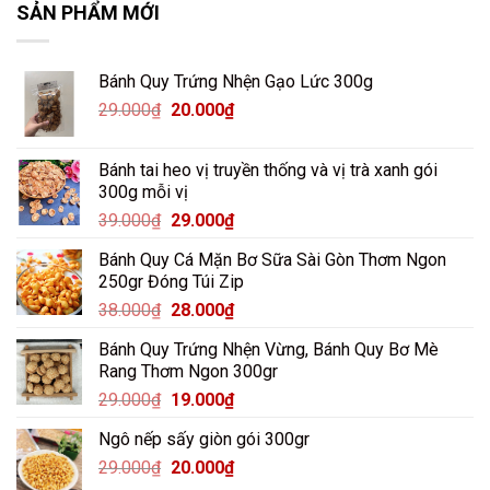
SẢN PHẨM MỚI
Bánh Quy Trứng Nhện Gạo Lức 300g
Giá
Giá
29.000
₫
20.000
₫
gốc
hiện
là:
tại
Bánh tai heo vị truyền thống và vị trà xanh gói
29.000₫.
là:
300g mỗi vị
20.000₫.
Giá
Giá
39.000
₫
29.000
₫
gốc
hiện
Bánh Quy Cá Mặn Bơ Sữa Sài Gòn Thơm Ngon
là:
tại
250gr Đóng Túi Zip
39.000₫.
là:
Giá
Giá
38.000
₫
28.000
₫
29.000₫.
gốc
hiện
Bánh Quy Trứng Nhện Vừng, Bánh Quy Bơ Mè
là:
tại
Rang Thơm Ngon 300gr
38.000₫.
là:
Giá
Giá
29.000
₫
19.000
₫
28.000₫.
gốc
hiện
Ngô nếp sấy giòn gói 300gr
là:
tại
Giá
Giá
29.000
₫
29.000₫.
20.000
₫
là:
gốc
hiện