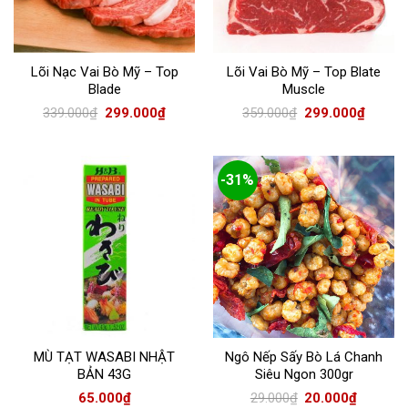
Lõi Nạc Vai Bò Mỹ – Top
Lõi Vai Bò Mỹ – Top Blate
Blade
Muscle
Giá
Giá
Giá
Giá
339.000
₫
299.000
₫
359.000
₫
299.000
₫
gốc
hiện
gốc
hiện
là:
tại
là:
tại
339.000₫.
là:
359.000₫.
là:
299.000₫.
299.000
-31%
MÙ TẠT WASABI NHẬT
Ngô Nếp Sấy Bò Lá Chanh
BẢN 43G
Siêu Ngon 300gr
Giá
Giá
65.000
₫
29.000
₫
20.000
₫