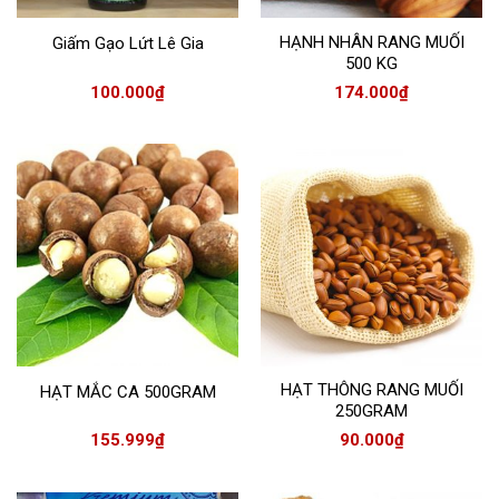
HẠNH NHÂN RANG MUỐI
Giấm Gạo Lứt Lê Gia
500 KG
100.000
₫
174.000
₫
HẠT THÔNG RANG MUỐI
HẠT MẮC CA 500GRAM
250GRAM
155.999
₫
90.000
₫