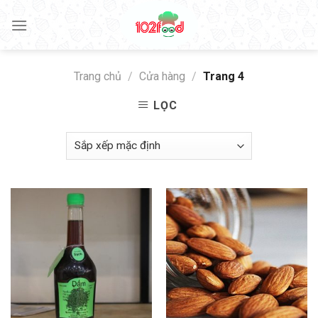
Skip
to
content
Trang chủ
/
Cửa hàng
/
Trang 4
LỌC