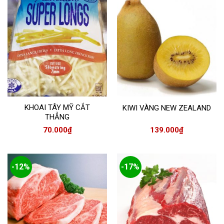
KHOAI TÂY MỸ CẮT
KIWI VÀNG NEW ZEALAND
THẲNG
70.000
₫
139.000
₫
-12%
-17%