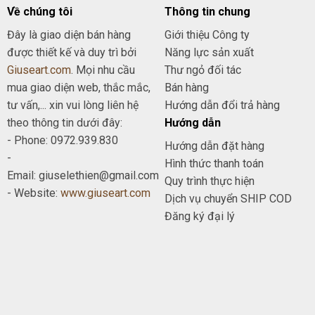
Về chúng tôi
Thông tin chung
Đây là giao diện bán hàng
Giới thiệu Công ty
được thiết kế và duy trì bởi
Năng lực sản xuất
Giuseart.com
. Mọi nhu cầu
Thư ngỏ đối tác
mua giao diện web, thắc mắc,
Bán hàng
tư vấn,... xin vui lòng liên hệ
Hướng dẫn đổi trả hàng
theo thông tin dưới đây:
Hướng dẫn
- Phone: 0972.939.830
Hướng dẫn đặt hàng
-
Hình thức thanh toán
Email: giuselethien@gmail.com
Quy trình thực hiện
- Website:
www.giuseart.com
Dịch vụ chuyển SHIP COD
Đăng ký đại lý