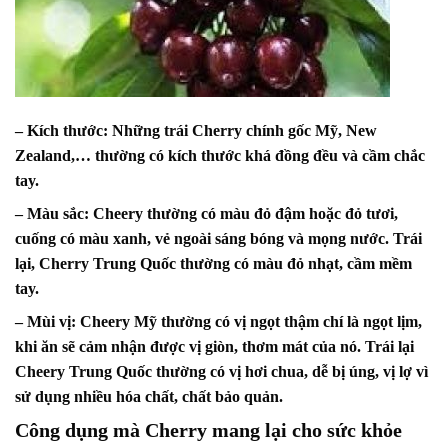
– Kích thước: Những trái Cherry chính gốc Mỹ, New
Zealand,… thường có kích thước khá đồng đều và cầm chắc
tay.
– Màu sắc: Cheery thường có màu đỏ đậm hoặc đỏ tươi,
cuống có màu xanh, vẻ ngoài sáng bóng và mọng nước. Trái
lại, Cherry Trung Quốc thường có màu đỏ nhạt, cầm mềm
tay.
– Mùi vị: Cheery Mỹ thường có vị ngọt thậm chí là ngọt lịm,
khi ăn sẽ cảm nhận được vị giòn, thơm mát của nó. Trái lại
Cheery Trung Quốc thường có vị hơi chua, dễ bị úng, vị lợ vì
sử dụng nhiều hóa chất, chất bảo quản.
Công dụng mà Cherry mang lại cho sức khỏe