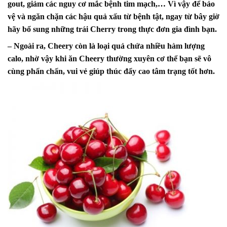
gout, giảm các nguy cơ mắc bệnh tim mạch,… Vì vậy để bảo
vệ và ngăn chặn các hậu quả xấu từ bệnh tật, ngay từ bây giờ
hãy bổ sung những trái Cherry trong thực đơn gia đình bạn.
– Ngoài ra, Cheery còn là loại quả chứa nhiều hàm lượng
calo, nhờ vậy khi ăn Cheery thường xuyên cơ thể bạn sẽ vô
cùng phấn chấn, vui vẻ giúp thúc đẩy cao tâm trạng tốt hơn.