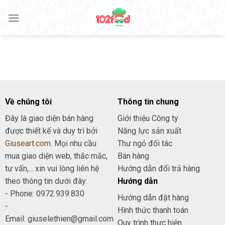
Skip
to
content
Về chúng tôi
Thông tin chung
Đây là giao diện bán hàng
Giới thiệu Công ty
được thiết kế và duy trì bởi
Năng lực sản xuất
Giuseart.com
. Mọi nhu cầu
Thư ngỏ đối tác
mua giao diện web, thắc mắc,
Bán hàng
tư vấn,... xin vui lòng liên hệ
Hướng dẫn đổi trả hàng
theo thông tin dưới đây:
Hướng dẫn
- Phone: 0972.939.830
Hướng dẫn đặt hàng
-
Hình thức thanh toán
Email: giuselethien@gmail.com
Quy trình thực hiện