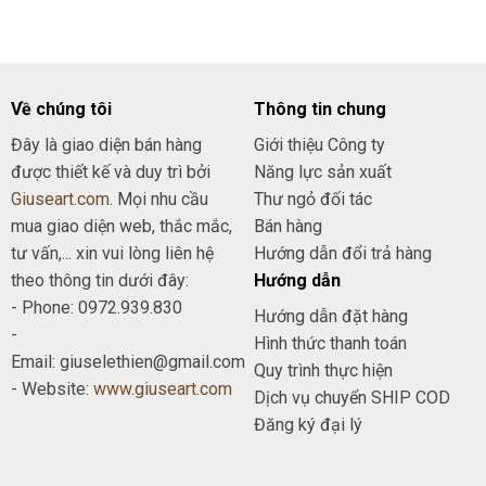
29.000₫.
là:
20.000₫.
Về chúng tôi
Thông tin chung
Đây là giao diện bán hàng
Giới thiệu Công ty
được thiết kế và duy trì bởi
Năng lực sản xuất
Giuseart.com
. Mọi nhu cầu
Thư ngỏ đối tác
mua giao diện web, thắc mắc,
Bán hàng
tư vấn,... xin vui lòng liên hệ
Hướng dẫn đổi trả hàng
theo thông tin dưới đây:
Hướng dẫn
- Phone: 0972.939.830
Hướng dẫn đặt hàng
-
Hình thức thanh toán
Email: giuselethien@gmail.com
Quy trình thực hiện
- Website:
www.giuseart.com
Dịch vụ chuyển SHIP COD
Đăng ký đại lý