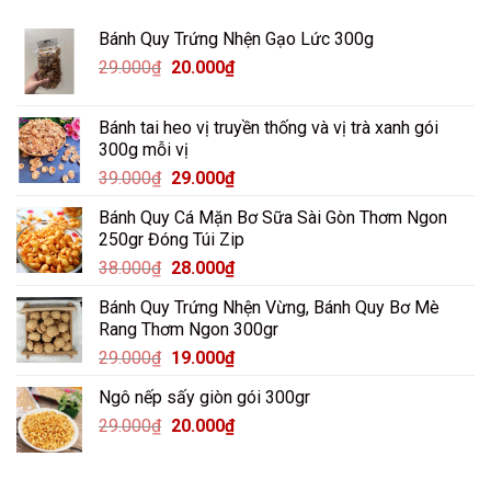
Bánh Quy Trứng Nhện Gạo Lức 300g
Giá
Giá
29.000
₫
20.000
₫
gốc
hiện
là:
tại
Bánh tai heo vị truyền thống và vị trà xanh gói
29.000₫.
là:
300g mỗi vị
20.000₫.
Giá
Giá
39.000
₫
29.000
₫
gốc
hiện
Bánh Quy Cá Mặn Bơ Sữa Sài Gòn Thơm Ngon
là:
tại
250gr Đóng Túi Zip
39.000₫.
là:
Giá
Giá
38.000
₫
28.000
₫
29.000₫.
gốc
hiện
Bánh Quy Trứng Nhện Vừng, Bánh Quy Bơ Mè
là:
tại
Rang Thơm Ngon 300gr
38.000₫.
là:
Giá
Giá
29.000
₫
19.000
₫
28.000₫.
gốc
hiện
Ngô nếp sấy giòn gói 300gr
là:
tại
Giá
Giá
29.000
₫
29.000₫.
20.000
₫
là:
gốc
hiện
19.000₫.
là:
tại