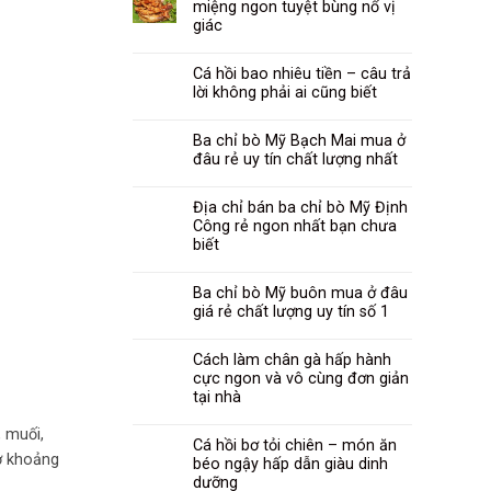
miệng ngon tuyệt bùng nổ vị
giác
Cá hồi bao nhiêu tiền – câu trả
lời không phải ai cũng biết
Ba chỉ bò Mỹ Bạch Mai mua ở
đâu rẻ uy tín chất lượng nhất
Địa chỉ bán ba chỉ bò Mỹ Định
Công rẻ ngon nhất bạn chưa
biết
Ba chỉ bò Mỹ buôn mua ở đâu
giá rẻ chất lượng uy tín số 1
Cách làm chân gà hấp hành
cực ngon và vô cùng đơn giản
tại nhà
 muối,
Cá hồi bơ tỏi chiên – món ăn
hờ khoảng
béo ngậy hấp dẫn giàu dinh
dưỡng