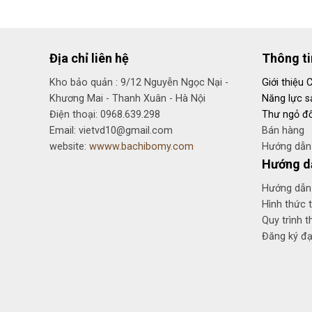
Địa chỉ liên hệ
Thông t
Kho bảo quản : 9/12 Nguyễn Ngọc Nại -
Giới thiệu 
Khương Mai - Thanh Xuân - Hà Nội
Năng lực s
Điện thoại: 0968.639.298
Thư ngỏ đố
Email: vietvd10@gmail.com
Bán hàng
website:
wwww.bachibomy.com
Hướng dẫn 
Hướng d
Hướng dẫn
Hình thức 
Quy trình t
Đăng ký đại