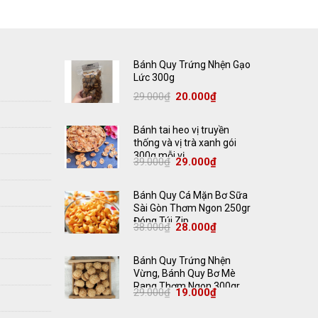
Bánh Quy Trứng Nhện Gạo
Lức 300g
Giá
Giá
29.000
₫
20.000
₫
gốc
hiện
là:
tại
29.000₫.
là:
20.000₫.
Bánh tai heo vị truyền
thống và vị trà xanh gói
300g mỗi vị
Giá
Giá
39.000
₫
29.000
₫
gốc
hiện
là:
tại
39.000₫.
là:
29.000₫.
Bánh Quy Cá Mặn Bơ Sữa
Sài Gòn Thơm Ngon 250gr
Đóng Túi Zip
Giá
Giá
38.000
₫
28.000
₫
gốc
hiện
là:
tại
38.000₫.
là:
28.000₫.
Bánh Quy Trứng Nhện
Vừng, Bánh Quy Bơ Mè
Rang Thơm Ngon 300gr
Giá
Giá
29.000
₫
19.000
₫
gốc
hiện
là:
tại
29.000₫.
là: