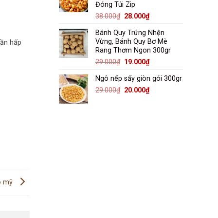
Đóng Túi Zip
29.000₫.
Giá
Giá
38.000
₫
28.000
₫
gốc
hiện
Bánh Quy Trứng Nhện
là:
tại
Vừng, Bánh Quy Bơ Mè
hần hấp
38.000₫.
là:
Rang Thơm Ngon 300gr
28.000₫.
Giá
Giá
29.000
₫
19.000
₫
gốc
hiện
Ngô nếp sấy giòn gói 300gr
là:
tại
29.000₫.
là:
Giá
Giá
29.000
₫
20.000
₫
19.000₫.
gốc
hiện
là:
tại
29.000₫.
là:
20.000₫.
bò mỹ