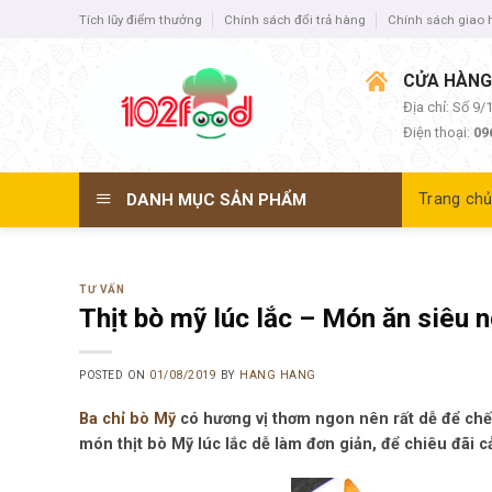
Skip
Tích lũy điểm thưởng
Chính sách đổi trả hàng
Chính sách giao
to
content
CỬA HÀNG
Địa chỉ: Số 9
Điện thoại:
09
DANH MỤC SẢN PHẨM
Trang ch
TƯ VẤN
Thịt bò mỹ lúc lắc – Món ăn siêu 
POSTED ON
01/08/2019
BY
HANG HANG
Ba chỉ bò Mỹ
có hương vị thơm ngon nên rất dễ để chế
món thịt bò Mỹ lúc lắc dễ làm đơn giản, để chiêu đãi c