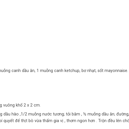
uỗng canh dầu ăn, 1 muỗng canh ketchup, bơ nhạt, sốt mayonnaise.
g vuông khổ 2 x 2 cm.
ỗng dầu hào ,1/2 muỗng nước tương; tỏi băm , ½ muỗng dầu ăn; đường,
 bí quyết để thịt bò vừa thấm gia vị , thơm ngon hơn . Trộn đều lên c