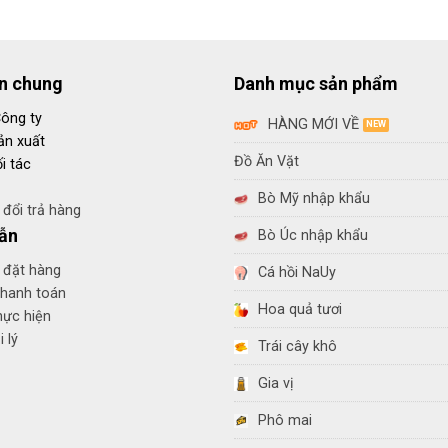
in chung
Danh mục sản phẩm
Công ty
HÀNG MỚI VỀ
ản xuất
Đồ Ăn Vặt
i tác
Bò Mỹ nhập khẩu
đổi trả hàng
ẫn
Bò Úc nhập khẩu
 đặt hàng
Cá hồi NaUy
thanh toán
Hoa quả tươi
hực hiện
 lý
Trái cây khô
Gia vị
Phô mai