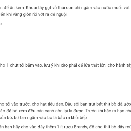
ên để ăn kèm. Khoai tây gọt vỏ thái con chì ngâm vào nước muối, vớt 
n khi vàng giòn rồi vớt ra để nguội.
c.
o 1 chút tỏi băm vào. lưu ý khi xào phải để lửa thật lớn; cho hành tây
o tỏi vào trước, cho hạt tiêu đen. Dầu sôi bạn trút bát thịt bò đã ướ
ảo để bò xém đều các cạnh còn lại là được. Trước khi bắc ra bạn c
ủa bò; bơ tan ngấm vào bò là bắc ra khỏi bếp.
 bạn hãy cho vào đây thêm 1 ít rượu Brandy; để cho thịt bò dậy mùi