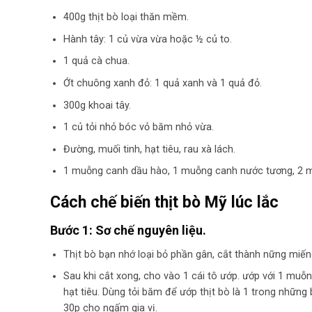
400g thịt bò loại thăn mềm.
Hành tây: 1 củ vừa vừa hoặc ½ củ to.
1 quả cà chua.
Ớt chuông xanh đỏ: 1 quả xanh và 1 quả đỏ.
300g khoai tây.
1 củ tỏi nhỏ bóc vỏ băm nhỏ vừa.
Đường, muối tinh, hạt tiêu, rau xà lách.
1 muỗng canh dầu hào, 1 muỗng canh nước tương, 2 m
Cách chế biến thịt bò Mỹ lúc lắc
Bước 1:
Sơ chế nguyên liệu.
Thịt bò bạn nhớ loại bỏ phần gân, cắt thành nững miến
Sau khi cắt xong, cho vào 1 cái tô ướp. ướp với 1 mu
hạt tiêu. Dùng tỏi băm để ướp thịt bò là 1 trong những
30p cho ngấm gia vị.