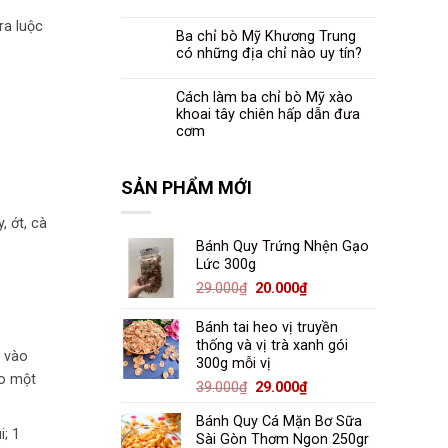
ra luộc
Ba chỉ bò Mỹ Khương Trung
có những địa chỉ nào uy tín?
Cách làm ba chỉ bò Mỹ xào
khoai tây chiên hấp dẫn đưa
cơm
SẢN PHẨM MỚI
, ớt, cà
Bánh Quy Trứng Nhện Gạo
Lức 300g
Giá
Giá
29.000
₫
20.000
₫
gốc
hiện
là:
tại
Bánh tai heo vị truyền
29.000₫.
là:
thống và vị trà xanh gói
p vào
300g mỗi vị
20.000₫.
ho một
Giá
Giá
39.000
₫
29.000
₫
gốc
hiện
Bánh Quy Cá Mặn Bơ Sữa
là:
tại
; 1
Sài Gòn Thơm Ngon 250gr
39.000₫.
là: