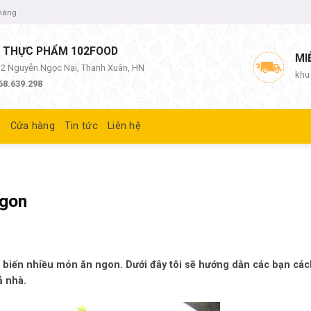
 hàng
 THỰC PHẨM 102FOOD
MI
/12 Nguyễn Ngọc Nại, Thanh Xuân, HN
khu
68.639.298
ủ
Cửa hàng
Tin tức
Liên hệ
ngon
 biến nhiều món ăn ngon. Dưới đây tôi sẽ hướng dẫn các bạn các
ả nhà.