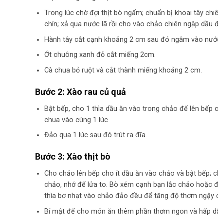
Trong lúc chờ đợi thịt bò ngấm; chuẩn bị khoai tây chi
chín; xả qua nước lã rồi cho vào chảo chiên ngập dầu đế
Hành tây cắt cạnh khoảng 2 cm sau đó ngâm vào nướ
Ớt chuông xanh đỏ cắt miếng 2cm.
Cà chua bỏ ruột và cắt thành miếng khoảng 2 cm.
Bước 2: Xào rau củ quả
Bật bếp, cho 1 thìa dầu ăn vào trong chảo để lên bếp ch
chua vào cùng 1 lúc
Đảo qua 1 lúc sau đó trút ra đĩa.
Bước 3: Xào thịt bò
Cho chảo lên bếp cho ít dầu ăn vào chảo và bật bếp; ch
chảo, nhớ để lửa to. Bò xém cạnh bạn lắc chảo hoặc đ
thìa bơ nhạt vào chảo đảo đều để tăng độ thơm ngậy c
Bí mật để cho món ăn thêm phần thơm ngon và hấp dẫn