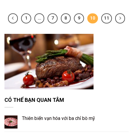
1
…
7
8
9
10
11
CÓ THỂ BẠN QUAN TÂM
Thiên biến vạn hóa với ba chỉ bò mỹ