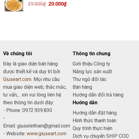
Giá
Giá
29.000
₫
29.000₫.
20.000
₫
là:
gốc
hiện
19.000₫.
là:
tại
29.000₫.
là:
20.000₫.
Về chúng tôi
Thông tin chung
Đây là giao diện bán hàng
Giới thiệu Công ty
được thiết kế và duy trì bởi
Năng lực sản xuất
Giuseart.com
. Mọi nhu cầu
Thư ngỏ đối tác
mua giao diện web, thắc mắc,
Bán hàng
tư vấn,... xin vui lòng liên hệ
Hướng dẫn đổi trả hàng
theo thông tin dưới đây:
Hướng dẫn
- Phone: 0972.939.830
Hướng dẫn đặt hàng
-
Hình thức thanh toán
Email: giuselethien@gmail.com
Quy trình thực hiện
- Website:
www.giuseart.com
Dịch vụ chuyển SHIP COD