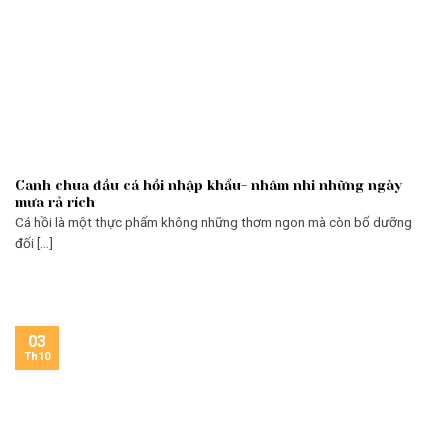
Canh chua đầu cá hồi nhập khẩu- nhâm nhi những ngày
mưa rả rích
Cá hồi là một thực phẩm không những thơm ngon mà còn bổ dưỡng
đối [...]
03
Th10