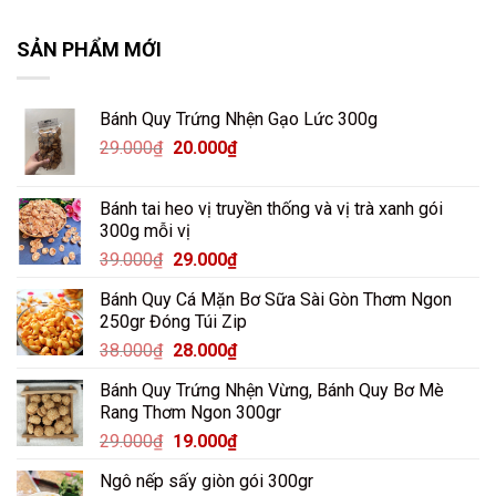
SẢN PHẨM MỚI
Bánh Quy Trứng Nhện Gạo Lức 300g
Giá
Giá
29.000
₫
20.000
₫
gốc
hiện
là:
tại
Bánh tai heo vị truyền thống và vị trà xanh gói
29.000₫.
là:
300g mỗi vị
20.000₫.
Giá
Giá
39.000
₫
29.000
₫
gốc
hiện
Bánh Quy Cá Mặn Bơ Sữa Sài Gòn Thơm Ngon
là:
tại
250gr Đóng Túi Zip
39.000₫.
là:
Giá
Giá
38.000
₫
28.000
₫
29.000₫.
gốc
hiện
Bánh Quy Trứng Nhện Vừng, Bánh Quy Bơ Mè
là:
tại
Rang Thơm Ngon 300gr
38.000₫.
là:
Giá
Giá
29.000
₫
19.000
₫
28.000₫.
gốc
hiện
Ngô nếp sấy giòn gói 300gr
là:
tại