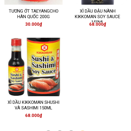
TƯƠNG ỚT TAEYANGCHO
XÌ DẦU ĐẬU NÀNH
HÀN QUỐC 200G
KIKKOMAN SOY SAUCE
150ML
30.000
₫
68.000
₫
XÌ DẦU KIKKOMAN SHUSHI
VÀ SASHIMI 150ML
68.000
₫