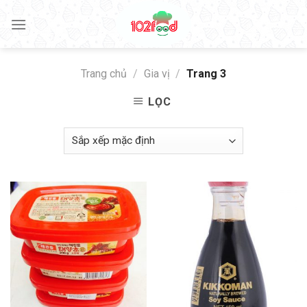
Skip
to
content
Trang chủ
/
Gia vị
/
Trang 3
LỌC