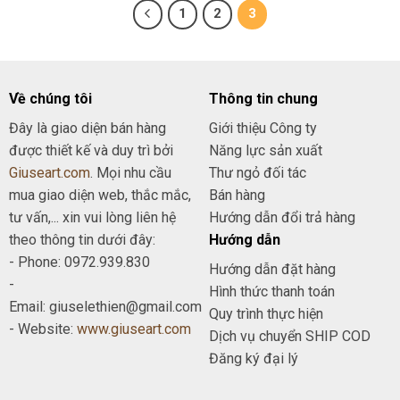
1
2
3
Về chúng tôi
Thông tin chung
Đây là giao diện bán hàng
Giới thiệu Công ty
được thiết kế và duy trì bởi
Năng lực sản xuất
Giuseart.com
. Mọi nhu cầu
Thư ngỏ đối tác
mua giao diện web, thắc mắc,
Bán hàng
tư vấn,... xin vui lòng liên hệ
Hướng dẫn đổi trả hàng
theo thông tin dưới đây:
Hướng dẫn
- Phone: 0972.939.830
Hướng dẫn đặt hàng
-
Hình thức thanh toán
Email: giuselethien@gmail.com
Quy trình thực hiện
- Website:
www.giuseart.com
Dịch vụ chuyển SHIP COD
Đăng ký đại lý