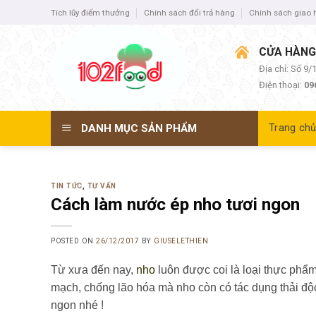
Skip
Tích lũy điểm thưởng
Chính sách đổi trả hàng
Chính sách giao
to
content
CỬA HÀNG
Địa chỉ: Số 9
Điện thoại:
09
DANH MỤC SẢN PHẨM
Trang ch
TIN TỨC
,
TƯ VẤN
Cách làm nước ép nho tươi ngon
POSTED ON
26/12/2017
BY
GIUSELETHIEN
Từ xưa đến nay,
nho
luôn được coi là loại thực phẩm
mạch, chống lão hóa mà nho còn có tác dụng thải độ
ngon nhé !