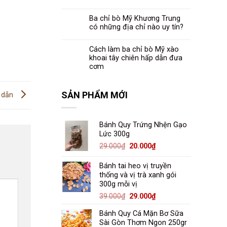
Ba chỉ bò Mỹ Khương Trung
có những địa chỉ nào uy tín?
Cách làm ba chỉ bò Mỹ xào
khoai tây chiên hấp dẫn đưa
cơm
SẢN PHẨM MỚI
p dẫn
Bánh Quy Trứng Nhện Gạo
Lức 300g
Giá
Giá
29.000
₫
20.000
₫
gốc
hiện
là:
tại
Bánh tai heo vị truyền
29.000₫.
là:
thống và vị trà xanh gói
300g mỗi vị
20.000₫.
Giá
Giá
39.000
₫
29.000
₫
gốc
hiện
Bánh Quy Cá Mặn Bơ Sữa
là:
tại
Sài Gòn Thơm Ngon 250gr
39.000₫.
là: