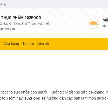
 hàng
 THỰC PHẨM 102FOOD
MI
/12 Nguyễn Ngọc Nại, Thanh Xuân, HN
khu
68.639.298
ủ
Cửa hàng
Tin tức
Liên hệ
 tốt cho sức khỏe con người. Không chỉ tốt cho sức đề kháng, h
c tố. Hôm nay,
102Food
sẽ hướng dẫn các bạn làm món nước 