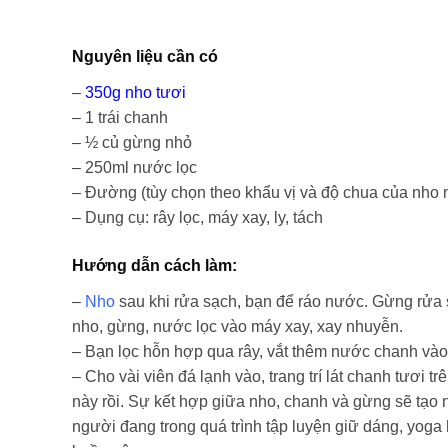
Nguyên liệu cần có
–
350g nho tươi
– 1 trái chanh
– ½ củ gừng nhỏ
– 250ml nước lọc
– Đường (tùy chọn theo khẩu vị và độ chua của nho
– Dụng cụ: rây lọc, máy xay, ly, tách
Hướng dẫn cách làm:
–
Nho
sau khi rửa sạch, bạn để ráo nước. Gừng rửa sạ
nho, gừng, nước lọc vào máy xay, xay nhuyễn.
– Bạn lọc hỗn hợp qua rây, vắt thêm nước chanh và
– Cho vài viên đá lạnh vào, trang trí lát chanh tươi
này rồi. Sự kết hợp giữa nho, chanh và gừng sẽ tạo 
người đang trong quá trình tập luyện giữ dáng, yoga