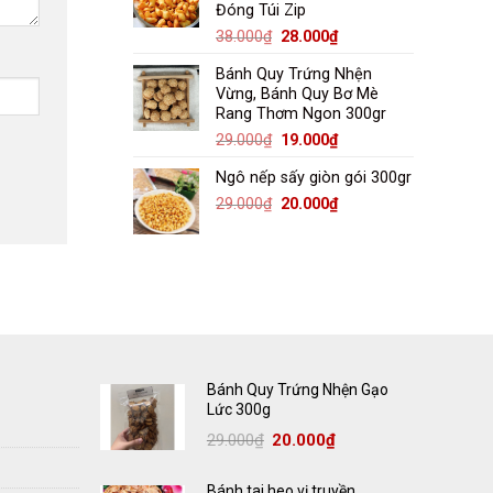
Đóng Túi Zip
29.000₫.
Giá
Giá
38.000
₫
28.000
₫
gốc
hiện
Bánh Quy Trứng Nhện
là:
tại
Vừng, Bánh Quy Bơ Mè
38.000₫.
là:
Rang Thơm Ngon 300gr
28.000₫.
Giá
Giá
29.000
₫
19.000
₫
gốc
hiện
Ngô nếp sấy giòn gói 300gr
là:
tại
29.000₫.
là:
Giá
Giá
29.000
₫
20.000
₫
19.000₫.
gốc
hiện
là:
tại
29.000₫.
là:
20.000₫.
Bánh Quy Trứng Nhện Gạo
Lức 300g
Giá
Giá
29.000
₫
20.000
₫
gốc
hiện
là:
tại
29.000₫.
là:
20.000₫.
Bánh tai heo vị truyền