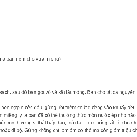
 mà bạn nêm cho vừa miệng)
ch, sau đó bạn gọt vỏ và xắt lát mỏng. Bạn cho tất cả nguyên 
o hỗn hợp nước dâu, gừng, rồi thêm chút đường vào khuấy đều.
 trên miệng ly là bạn đã có thể thưởng thức món nước ép nho hả
nên một hương vị thật hấp dẫn, mới lạ. Thức uống rất tốt cho n
 hoặc đi bộ. Gừng không chỉ làm ấm cơ thể mà còn giảm triệu 