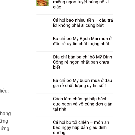
miệng ngon tuyệt bùng nổ vị
giác
Cá hồi bao nhiêu tiền – câu trả
lời không phải ai cũng biết
Ba chỉ bò Mỹ Bạch Mai mua ở
đâu rẻ uy tín chất lượng nhất
Địa chỉ bán ba chỉ bò Mỹ Định
Công rẻ ngon nhất bạn chưa
biết
Ba chỉ bò Mỹ buôn mua ở đâu
giá rẻ chất lượng uy tín số 1
liệu:
Cách làm chân gà hấp hành
cực ngon và vô cùng đơn giản
tại nhà
o hạng
hững
Cá hồi bơ tỏi chiên – món ăn
béo ngậy hấp dẫn giàu dinh
chứng
dưỡng