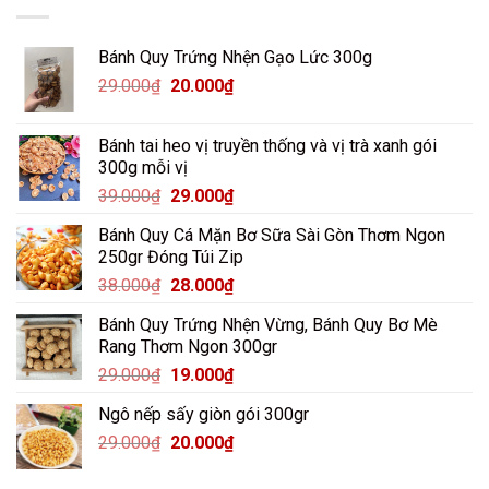
Bánh Quy Trứng Nhện Gạo Lức 300g
Giá
Giá
29.000
₫
20.000
₫
gốc
hiện
là:
tại
Bánh tai heo vị truyền thống và vị trà xanh gói
29.000₫.
là:
300g mỗi vị
20.000₫.
Giá
Giá
39.000
₫
29.000
₫
gốc
hiện
Bánh Quy Cá Mặn Bơ Sữa Sài Gòn Thơm Ngon
là:
tại
250gr Đóng Túi Zip
39.000₫.
là:
Giá
Giá
38.000
₫
28.000
₫
29.000₫.
gốc
hiện
Bánh Quy Trứng Nhện Vừng, Bánh Quy Bơ Mè
là:
tại
Rang Thơm Ngon 300gr
38.000₫.
là:
Giá
Giá
29.000
₫
19.000
₫
28.000₫.
gốc
hiện
Ngô nếp sấy giòn gói 300gr
là:
tại
Giá
Giá
29.000
₫
29.000₫.
20.000
₫
là:
gốc
hiện
19.000₫.
là:
tại