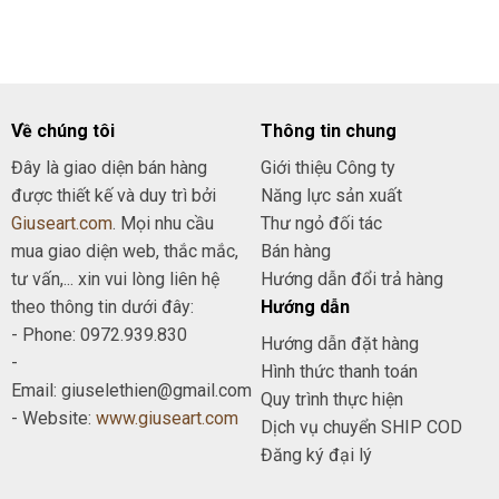
29.000₫.
là:
20.000₫.
Về chúng tôi
Thông tin chung
Đây là giao diện bán hàng
Giới thiệu Công ty
được thiết kế và duy trì bởi
Năng lực sản xuất
Giuseart.com
. Mọi nhu cầu
Thư ngỏ đối tác
mua giao diện web, thắc mắc,
Bán hàng
tư vấn,... xin vui lòng liên hệ
Hướng dẫn đổi trả hàng
theo thông tin dưới đây:
Hướng dẫn
- Phone: 0972.939.830
Hướng dẫn đặt hàng
-
Hình thức thanh toán
Email: giuselethien@gmail.com
Quy trình thực hiện
- Website:
www.giuseart.com
Dịch vụ chuyển SHIP COD
Đăng ký đại lý