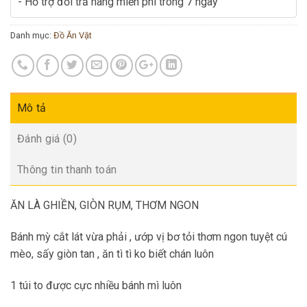
- Hỗ trợ đổi trả hàng miễn phí trong 7 ngày
Danh mục:
Đồ Ăn Vặt
Mô tả
Đánh giá (0)
Thông tin thanh toán
ĂN LÀ GHIỀN, GIÒN RỤM, THƠM NGON
Bánh mỳ cắt lát vừa phải , ướp vị bơ tỏi thơm ngon tuyệt cú
mèo, sấy giòn tan , ăn tì tì ko biết chán luôn
1 túi to được cực nhiều bánh mì luôn