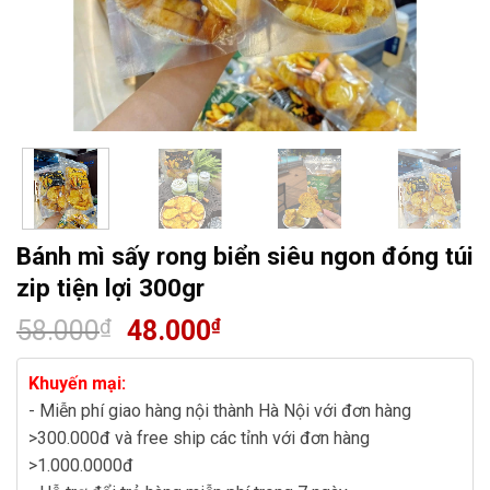
Bánh mì sấy rong biển siêu ngon đóng túi
zip tiện lợi 300gr
58.000
Giá
48.000
Giá
₫
₫
gốc
hiện
là:
tại
Khuyến mại:
58.000₫.
là:
- Miễn phí giao hàng nội thành Hà Nội với đơn hàng
48.000₫.
>300.000đ và free ship các tỉnh với đơn hàng
>1.000.0000đ