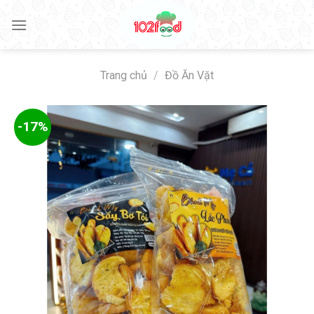
Skip
to
content
Trang chủ
/
Đồ Ăn Vặt
-17%