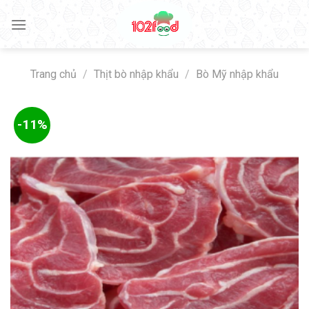
Skip
to
content
Trang chủ
/
Thịt bò nhập khẩu
/
Bò Mỹ nhập khẩu
-11%