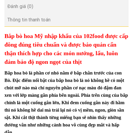
Đánh giá (0)
Thông tin thanh toán
Bắp bò hoa Mỹ nhập khẩu của 102food được cấp
đông đúng tiêu chuẩn và được bảo quản cẩn
thận thích hợp cho các món nướng, lẩu, luôn
đảm bảo độ ngon ngọt của thịt
Bắp hoa bò là phần cơ nhỏ nằm ở bắp chân trước của con
Bò. Đặc điểm nổi bật của bắp hoa bò là nó không hề có một
chút mỡ nào mà chỉ nguyên phần cơ nạc màu đỏ đậm đan
xen với lớp màng gân phía bên ngoài. Phía trên cùng của bắp
chính là một cuống gân lớn, Khi đem cuống gân này đi hầm
thì nó không hề dai mà trái lại nó có vị mềm, ngon, giòn sần
sật. Khi cắt thịt thành từng miếng bạn sẽ nhìn thấy những
đường vân như những cánh hoa vô cùng đẹp mắt và hấp
dẫn.