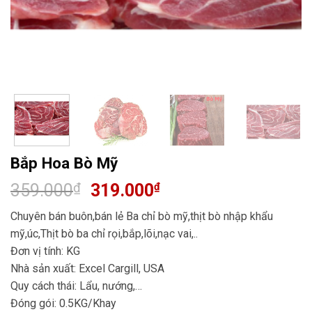
Bắp Hoa Bò Mỹ
359.000
Giá
319.000
Giá
₫
₫
gốc
hiện
Chuyên bán buôn,bán lẻ Ba chỉ bò mỹ,thịt bò nhập khẩu
là:
tại
mỹ,úc,Thịt bò ba chỉ rọi,bắp,lõi,nạc vai,..
359.000₫.
là:
Đơn vị tính: KG
319.000₫.
Nhà sản xuất: Excel Cargill, USA
Quy cách thái: Lẩu, nướng,…
Đóng gói: 0.5KG/Khay