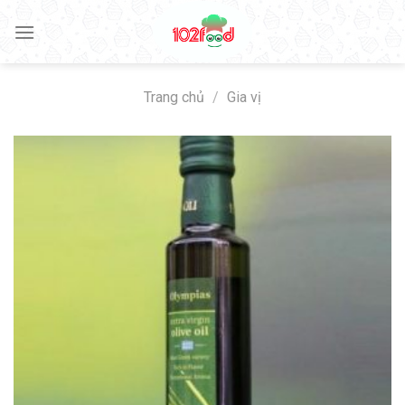
Skip
to
content
Trang chủ
/
Gia vị