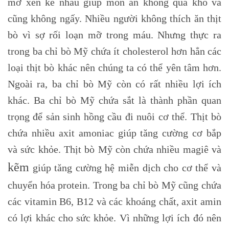
mỡ xen kẽ nhau giúp món ăn không quá khô và
cũng không ngấy. Nhiều người không thích ăn thịt
bò vì sợ rối loạn mỡ trong máu. Nhưng thực ra
trong ba chỉ bò Mỹ chứa ít cholesterol hơn hẳn các
loại thịt bò khác nên chúng ta có thể yên tâm hơn.
Ngoài ra, ba chỉ bò Mỹ còn có rất nhiều lợi ích
khác. Ba chỉ bò Mỹ chứa sắt là thành phần quan
trọng để sản sinh hồng cầu đi nuôi cơ thể. Thịt bò
chứa nhiều axit amoniac giúp tăng cường cơ bắp
và sức khỏe. Thịt bò Mỹ còn chứa nhiều magiê và
kẽm
giúp tăng cường hệ miễn dịch cho cơ thể và
chuyển hóa protein. Trong ba chỉ bò Mỹ cũng chứa
các vitamin B6, B12 và các khoáng chất, axit amin
có lợi khác cho sức khỏe. Vì những lợi ích đó nên