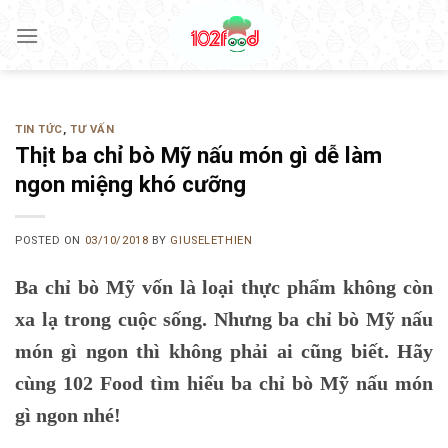
Skip
to
content
TIN TỨC
,
TƯ VẤN
Thịt ba chỉ bò Mỹ nấu món gì dễ làm
ngon miệng khó cưỡng
POSTED ON
03/10/2018
BY
GIUSELETHIEN
Ba chỉ bò Mỹ vốn là loại thực phẩm không còn
xa lạ trong cuộc sống. Nhưng ba chỉ bò Mỹ nấu
món gì ngon thì không phải ai cũng biết. Hãy
cùng 102 Food tìm hiểu ba chỉ bò Mỹ nấu món
gì ngon nhé!