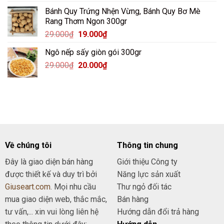
gốc
hiện
Bánh Quy Trứng Nhện Vừng, Bánh Quy Bơ Mè
là:
tại
Rang Thơm Ngon 300gr
38.000₫.
là:
Giá
Giá
29.000
₫
19.000
₫
28.000₫.
gốc
hiện
Ngô nếp sấy giòn gói 300gr
là:
tại
Giá
Giá
29.000
₫
29.000₫.
20.000
₫
là:
gốc
hiện
19.000₫.
là:
tại
29.000₫.
là:
20.000₫.
Về chúng tôi
Thông tin chung
Đây là giao diện bán hàng
Giới thiệu Công ty
được thiết kế và duy trì bởi
Năng lực sản xuất
Giuseart.com
. Mọi nhu cầu
Thư ngỏ đối tác
mua giao diện web, thắc mắc,
Bán hàng
tư vấn,... xin vui lòng liên hệ
Hướng dẫn đổi trả hàng