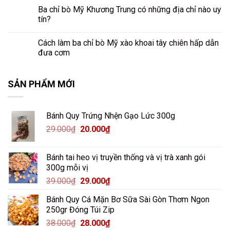
Ba chỉ bò Mỹ Khương Trung có những địa chỉ nào uy
tín?
Cách làm ba chỉ bò Mỹ xào khoai tây chiên hấp dẫn
đưa cơm
SẢN PHẨM MỚI
Bánh Quy Trứng Nhện Gạo Lức 300g
Giá
Giá
29.000
₫
20.000
₫
gốc
hiện
là:
tại
Bánh tai heo vị truyền thống và vị trà xanh gói
29.000₫.
là:
300g mỗi vị
20.000₫.
Giá
Giá
39.000
₫
29.000
₫
gốc
hiện
Bánh Quy Cá Mặn Bơ Sữa Sài Gòn Thơm Ngon
là:
tại
250gr Đóng Túi Zip
39.000₫.
là:
Giá
Giá
38.000
₫
28.000
₫
29.000₫.